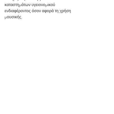
καταστημάτων υγειονομικού 
ενδιαφέροντος όσον αφορά τη χρήση 
μουσικής.
Δείτε αναλυτικά το άρθρο 29 του Ν. 
4442/2016 
εδώ
.
Πηγή: 
https://www.lawspot.gr/nomika-
nea/katargeitai-i-adeia-gia-ti-hrisi-
moysikis-kai-hrisi-moysikon-sta-
katastimata-ygeionomikoy
Νομοθεσία
Καταστηματα Υγειονομικού Ενδιαφέροντος
Μουσική