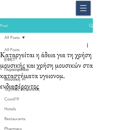
Post
All Posts
All Posts
Καταργείται η άδεια για τη χρήση
ΕΦΕΤ
μουσικής και χρήση μουσικών στα
Πυρασφάλεια
καταστήματα υγειονομ.
Μουσική
ενδιαφέροντος
Τεχνικός Ασφαλείας
Covid19
Hotels
Restaurants
Pharmacy