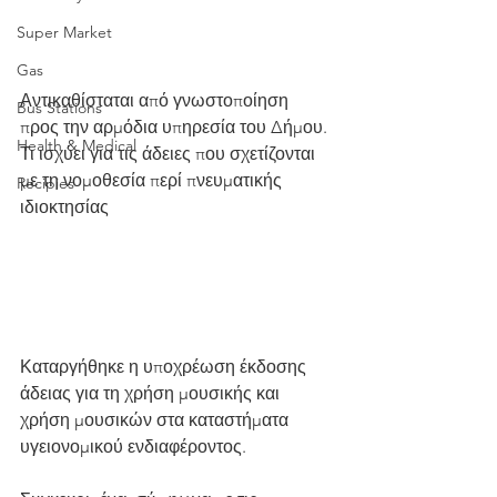
Super Market
Gas
Αντικαθίσταται από γνωστοποίηση 
Bus Stations
προς την αρμόδια υπηρεσία του Δήμου. 
Health & Medical
Τι ισχύει για τις άδειες που σχετίζονται 
με τη νομοθεσία περί πνευματικής 
Recipies
ιδιοκτησίας
Καταργήθηκε η υποχρέωση έκδοσης 
άδειας για τη χρήση μουσικής και 
χρήση μουσικών στα καταστήματα 
υγειονομικού ενδιαφέροντος.